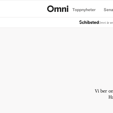
Toppnyheter
Sena
Hem
Omni är en
Vi ber o
Ha