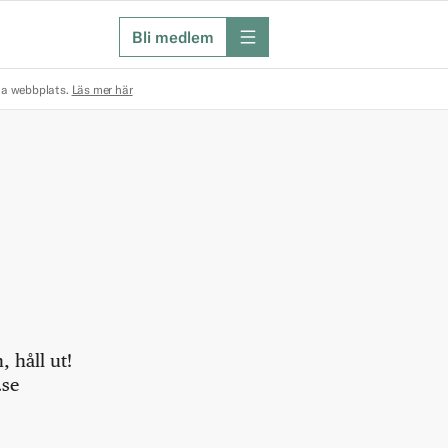
Bli medlem
meny
na webbplats.
Läs mer här
 håll ut!
.se