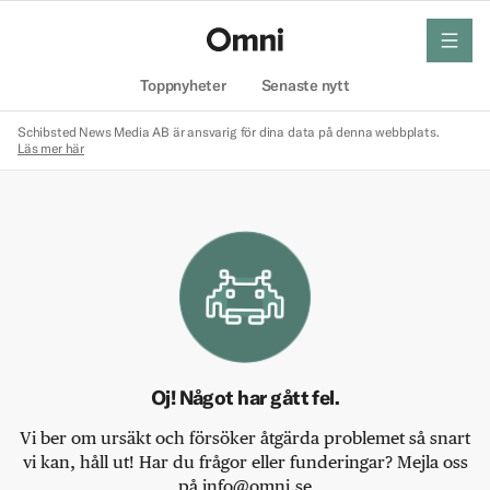
meny
Hem
Toppnyheter
Senaste nytt
Schibsted News Media AB är ansvarig för dina data på denna webbplats.
Läs mer här
Oj! Något har gått fel.
Vi ber om ursäkt och försöker åtgärda problemet så snart
vi kan, håll ut! Har du frågor eller funderingar? Mejla oss
på info@omni.se