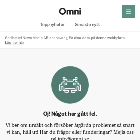
meny
Hem
Toppnyheter
Senaste nytt
Schibsted News Media AB är ansvarig för dina data på denna webbplats.
Läs mer här
Oj! Något har gått fel.
Vi ber om ursäkt och försöker åtgärda problemet så snart
vi kan, håll ut! Har du frågor eller funderingar? Mejla oss
på info@omni.se