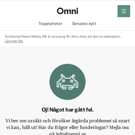
meny
Hem
Toppnyheter
Senaste nytt
Schibsted News Media AB är ansvarig för dina data på denna webbplats.
Läs mer här
Oj! Något har gått fel.
Vi ber om ursäkt och försöker åtgärda problemet så snart
vi kan, håll ut! Har du frågor eller funderingar? Mejla oss
på info@omni.se