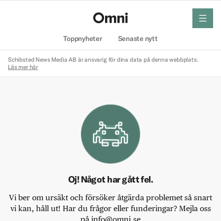
meny
Hem
Toppnyheter
Senaste nytt
Schibsted News Media AB är ansvarig för dina data på denna webbplats.
Läs mer här
Oj! Något har gått fel.
Vi ber om ursäkt och försöker åtgärda problemet så snart
vi kan, håll ut! Har du frågor eller funderingar? Mejla oss
på info@omni.se