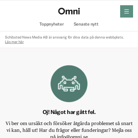
meny
Hem
Toppnyheter
Senaste nytt
Schibsted News Media AB är ansvarig för dina data på denna webbplats.
Läs mer här
Oj! Något har gått fel.
Vi ber om ursäkt och försöker åtgärda problemet så snart
vi kan, håll ut! Har du frågor eller funderingar? Mejla oss
på info@omni.se