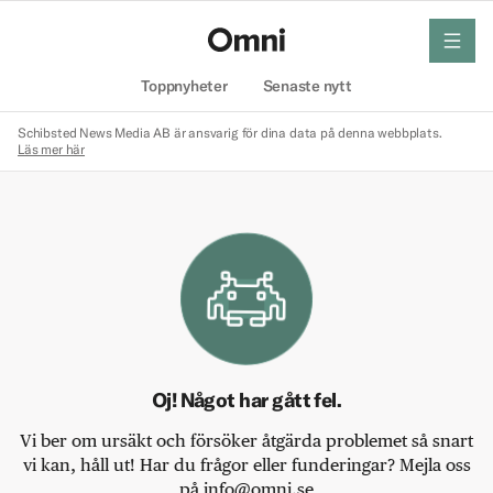
meny
Hem
Toppnyheter
Senaste nytt
Schibsted News Media AB är ansvarig för dina data på denna webbplats.
Läs mer här
Oj! Något har gått fel.
Vi ber om ursäkt och försöker åtgärda problemet så snart
vi kan, håll ut! Har du frågor eller funderingar? Mejla oss
på info@omni.se