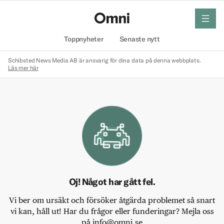
meny
Hem
Toppnyheter
Senaste nytt
Schibsted News Media AB är ansvarig för dina data på denna webbplats.
Läs mer här
Oj! Något har gått fel.
Vi ber om ursäkt och försöker åtgärda problemet så snart
vi kan, håll ut! Har du frågor eller funderingar? Mejla oss
på info@omni.se