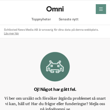
meny
Hem
Toppnyheter
Senaste nytt
Schibsted News Media AB är ansvarig för dina data på denna webbplats.
Läs mer här
Oj! Något har gått fel.
Vi ber om ursäkt och försöker åtgärda problemet så snart
vi kan, håll ut! Har du frågor eller funderingar? Mejla oss
på info@omni.se