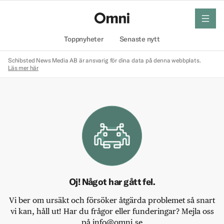
meny
Hem
Toppnyheter
Senaste nytt
Schibsted News Media AB är ansvarig för dina data på denna webbplats.
Läs mer här
Oj! Något har gått fel.
Vi ber om ursäkt och försöker åtgärda problemet så snart
vi kan, håll ut! Har du frågor eller funderingar? Mejla oss
på info@omni.se