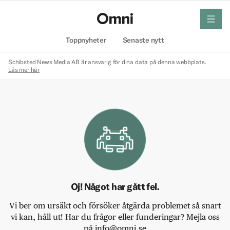
meny
Hem
Toppnyheter
Senaste nytt
Schibsted News Media AB är ansvarig för dina data på denna webbplats.
Läs mer här
Oj! Något har gått fel.
Vi ber om ursäkt och försöker åtgärda problemet så snart
vi kan, håll ut! Har du frågor eller funderingar? Mejla oss
på info@omni.se