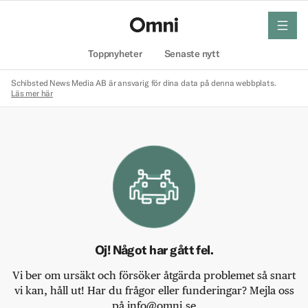
meny
Hem
Toppnyheter
Senaste nytt
Schibsted News Media AB är ansvarig för dina data på denna webbplats.
Läs mer här
Oj! Något har gått fel.
Vi ber om ursäkt och försöker åtgärda problemet så snart
vi kan, håll ut! Har du frågor eller funderingar? Mejla oss
på info@omni.se