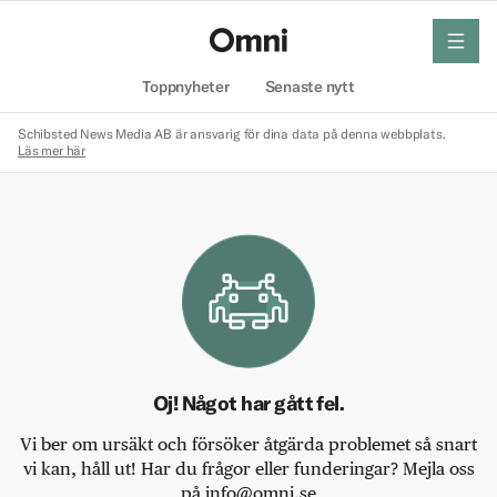
meny
Hem
Toppnyheter
Senaste nytt
Schibsted News Media AB är ansvarig för dina data på denna webbplats.
Läs mer här
Oj! Något har gått fel.
Vi ber om ursäkt och försöker åtgärda problemet så snart
vi kan, håll ut! Har du frågor eller funderingar? Mejla oss
på info@omni.se