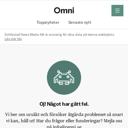
meny
Hem
Toppnyheter
Senaste nytt
Schibsted News Media AB är ansvarig för dina data på denna webbplats.
Läs mer här
Oj! Något har gått fel.
Vi ber om ursäkt och försöker åtgärda problemet så snart
vi kan, håll ut! Har du frågor eller funderingar? Mejla oss
på info@omni.se