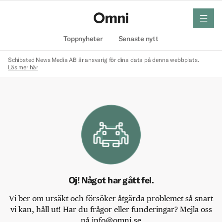
meny
Hem
Toppnyheter
Senaste nytt
Schibsted News Media AB är ansvarig för dina data på denna webbplats.
Läs mer här
Oj! Något har gått fel.
Vi ber om ursäkt och försöker åtgärda problemet så snart
vi kan, håll ut! Har du frågor eller funderingar? Mejla oss
på info@omni.se