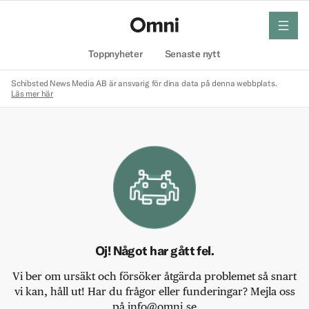
meny
Hem
Toppnyheter
Senaste nytt
Schibsted News Media AB är ansvarig för dina data på denna webbplats.
Läs mer här
Oj! Något har gått fel.
Vi ber om ursäkt och försöker åtgärda problemet så snart
vi kan, håll ut! Har du frågor eller funderingar? Mejla oss
på info@omni.se