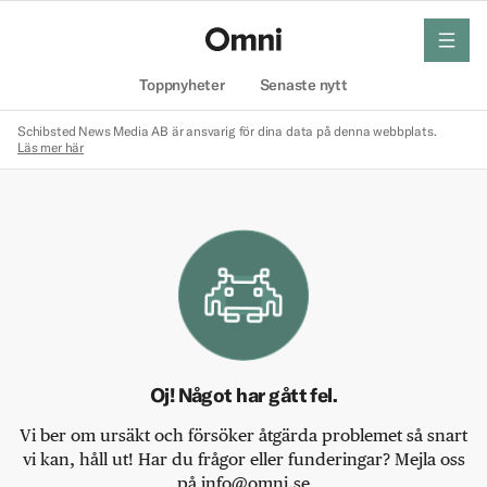
meny
Hem
Toppnyheter
Senaste nytt
Schibsted News Media AB är ansvarig för dina data på denna webbplats.
Läs mer här
Oj! Något har gått fel.
Vi ber om ursäkt och försöker åtgärda problemet så snart
vi kan, håll ut! Har du frågor eller funderingar? Mejla oss
på info@omni.se