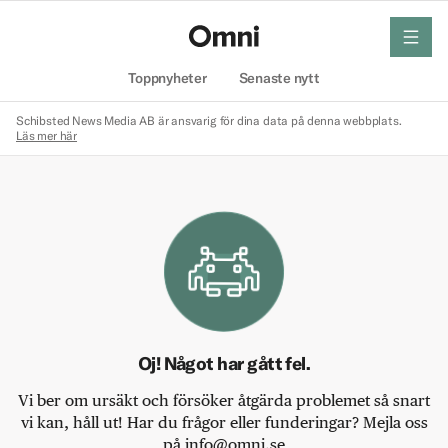
meny
Hem
Toppnyheter
Senaste nytt
Schibsted News Media AB är ansvarig för dina data på denna webbplats.
Läs mer här
Oj! Något har gått fel.
Vi ber om ursäkt och försöker åtgärda problemet så snart
vi kan, håll ut! Har du frågor eller funderingar? Mejla oss
på info@omni.se