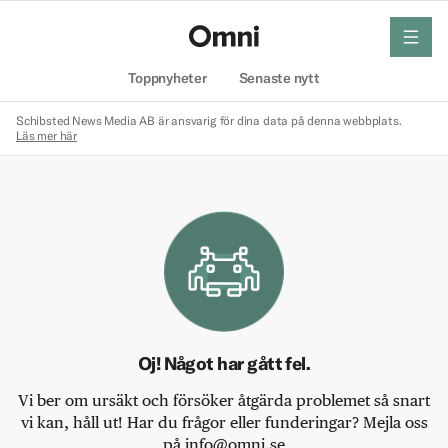
meny
Hem
Toppnyheter
Senaste nytt
Schibsted News Media AB är ansvarig för dina data på denna webbplats.
Läs mer här
Oj! Något har gått fel.
Vi ber om ursäkt och försöker åtgärda problemet så snart
vi kan, håll ut! Har du frågor eller funderingar? Mejla oss
på info@omni.se