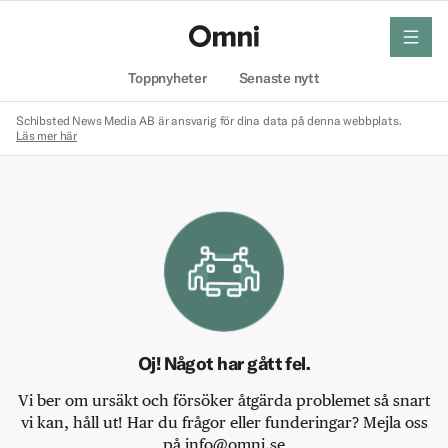
meny
Hem
Toppnyheter
Senaste nytt
Schibsted News Media AB är ansvarig för dina data på denna webbplats.
Läs mer här
Oj! Något har gått fel.
Vi ber om ursäkt och försöker åtgärda problemet så snart
vi kan, håll ut! Har du frågor eller funderingar? Mejla oss
på info@omni.se