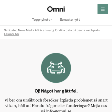
meny
Hem
Toppnyheter
Senaste nytt
Schibsted News Media AB är ansvarig för dina data på denna webbplats.
Läs mer här
Oj! Något har gått fel.
Vi ber om ursäkt och försöker åtgärda problemet så snart
vi kan, håll ut! Har du frågor eller funderingar? Mejla oss
på info@omni.se