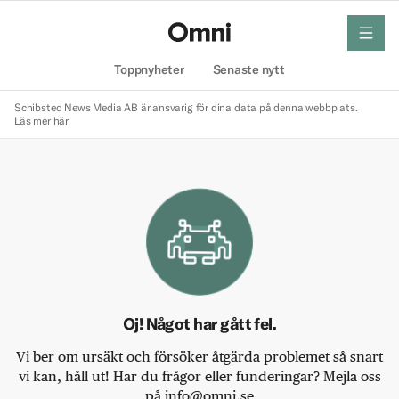
meny
Hem
Toppnyheter
Senaste nytt
Schibsted News Media AB är ansvarig för dina data på denna webbplats.
Läs mer här
Oj! Något har gått fel.
Vi ber om ursäkt och försöker åtgärda problemet så snart
vi kan, håll ut! Har du frågor eller funderingar? Mejla oss
på info@omni.se