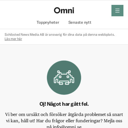
meny
Hem
Toppnyheter
Senaste nytt
Schibsted News Media AB är ansvarig för dina data på denna webbplats.
Läs mer här
Oj! Något har gått fel.
Vi ber om ursäkt och försöker åtgärda problemet så snart
vi kan, håll ut! Har du frågor eller funderingar? Mejla oss
på info@omni.se