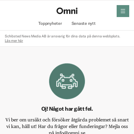
meny
Hem
Toppnyheter
Senaste nytt
Schibsted News Media AB är ansvarig för dina data på denna webbplats.
Läs mer här
Oj! Något har gått fel.
Vi ber om ursäkt och försöker åtgärda problemet så snart
vi kan, håll ut! Har du frågor eller funderingar? Mejla oss
på info@omni.se