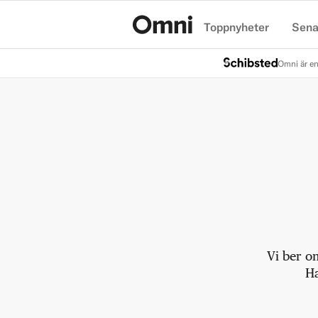
Toppnyheter
Sena
Hem
Omni är en
Vi ber o
Ha