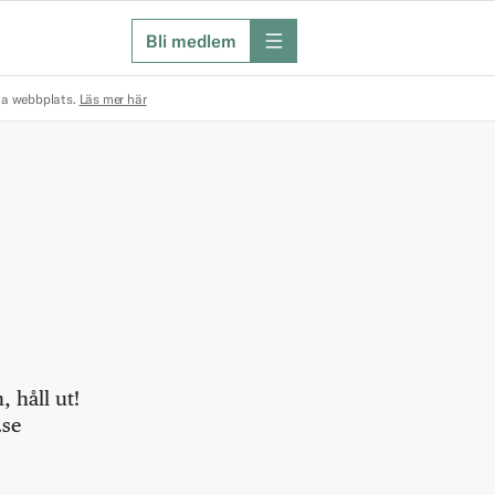
Bli medlem
meny
na webbplats.
Läs mer här
 håll ut!
.se