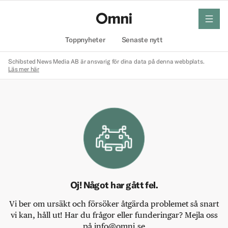
meny
Hem
Toppnyheter
Senaste nytt
Schibsted News Media AB är ansvarig för dina data på denna webbplats.
Läs mer här
Oj! Något har gått fel.
Vi ber om ursäkt och försöker åtgärda problemet så snart
vi kan, håll ut! Har du frågor eller funderingar? Mejla oss
på info@omni.se