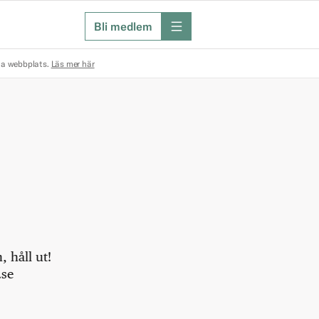
Bli medlem
meny
na webbplats.
Läs mer här
 håll ut!
.se