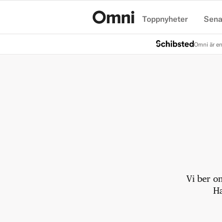
Toppnyheter
Sena
Hem
Omni är en
Vi ber o
Ha