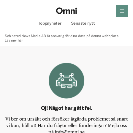
meny
Hem
Toppnyheter
Senaste nytt
Schibsted News Media AB är ansvarig för dina data på denna webbplats.
Läs mer här
Oj! Något har gått fel.
Vi ber om ursäkt och försöker åtgärda problemet så snart
vi kan, håll ut! Har du frågor eller funderingar? Mejla oss
på info@omni.se