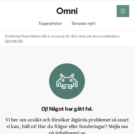
meny
Hem
Toppnyheter
Senaste nytt
Schibsted News Media AB är ansvarig för dina data på denna webbplats.
Läs mer här
Oj! Något har gått fel.
Vi ber om ursäkt och försöker åtgärda problemet så snart
vi kan, håll ut! Har du frågor eller funderingar? Mejla oss
på info@omni.se