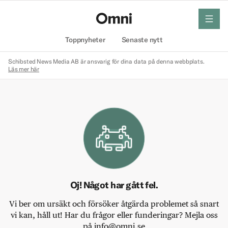
meny
Hem
Toppnyheter
Senaste nytt
Schibsted News Media AB är ansvarig för dina data på denna webbplats.
Läs mer här
Oj! Något har gått fel.
Vi ber om ursäkt och försöker åtgärda problemet så snart
vi kan, håll ut! Har du frågor eller funderingar? Mejla oss
på info@omni.se