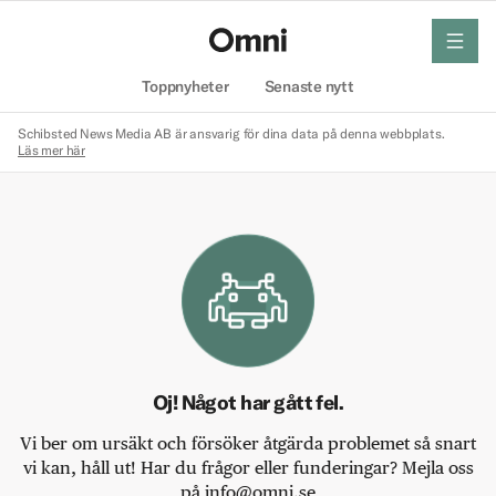
meny
Hem
Toppnyheter
Senaste nytt
Schibsted News Media AB är ansvarig för dina data på denna webbplats.
Läs mer här
Oj! Något har gått fel.
Vi ber om ursäkt och försöker åtgärda problemet så snart
vi kan, håll ut! Har du frågor eller funderingar? Mejla oss
på info@omni.se