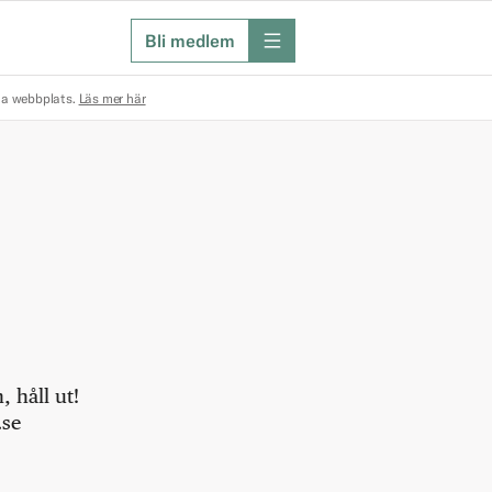
Bli medlem
meny
na webbplats.
Läs mer här
 håll ut!
.se