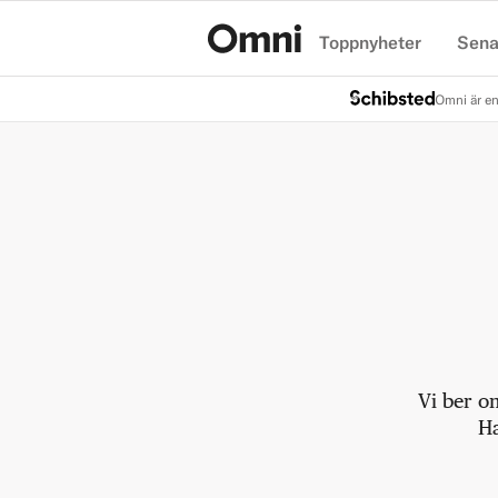
Toppnyheter
Sena
Hem
Omni är en
Vi ber o
Ha