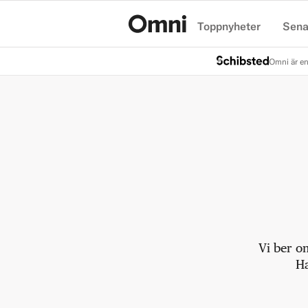
Toppnyheter
Sena
Hem
Omni är en
Vi ber o
Ha