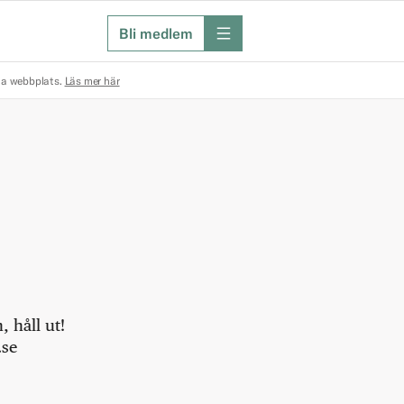
Bli medlem
meny
na webbplats.
Läs mer här
 håll ut!
.se