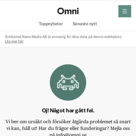
meny
Hem
Toppnyheter
Senaste nytt
Schibsted News Media AB är ansvarig för dina data på denna webbplats.
Läs mer här
Oj! Något har gått fel.
Vi ber om ursäkt och försöker åtgärda problemet så snart
vi kan, håll ut! Har du frågor eller funderingar? Mejla oss
på info@omni.se