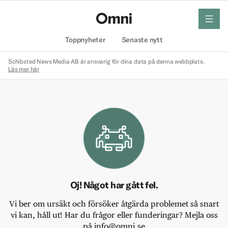
meny
Hem
Toppnyheter
Senaste nytt
Schibsted News Media AB är ansvarig för dina data på denna webbplats.
Läs mer här
Oj! Något har gått fel.
Vi ber om ursäkt och försöker åtgärda problemet så snart
vi kan, håll ut! Har du frågor eller funderingar? Mejla oss
på info@omni.se