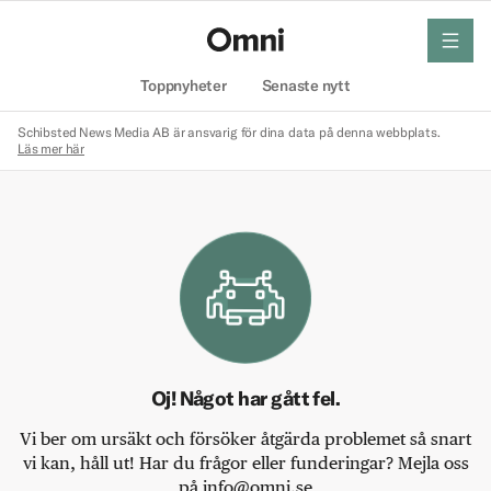
meny
Hem
Toppnyheter
Senaste nytt
Schibsted News Media AB är ansvarig för dina data på denna webbplats.
Läs mer här
Oj! Något har gått fel.
Vi ber om ursäkt och försöker åtgärda problemet så snart
vi kan, håll ut! Har du frågor eller funderingar? Mejla oss
på info@omni.se