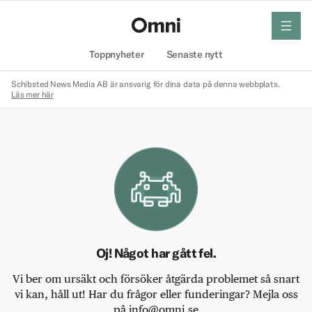
meny
Hem
Toppnyheter
Senaste nytt
Schibsted News Media AB är ansvarig för dina data på denna webbplats.
Läs mer här
Oj! Något har gått fel.
Vi ber om ursäkt och försöker åtgärda problemet så snart
vi kan, håll ut! Har du frågor eller funderingar? Mejla oss
på info@omni.se