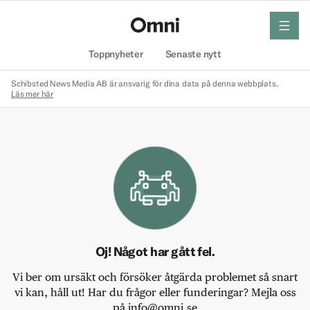
meny
Hem
Toppnyheter
Senaste nytt
Schibsted News Media AB är ansvarig för dina data på denna webbplats.
Läs mer här
Oj! Något har gått fel.
Vi ber om ursäkt och försöker åtgärda problemet så snart
vi kan, håll ut! Har du frågor eller funderingar? Mejla oss
på info@omni.se