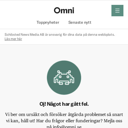
meny
Hem
Toppnyheter
Senaste nytt
Schibsted News Media AB är ansvarig för dina data på denna webbplats.
Läs mer här
Oj! Något har gått fel.
Vi ber om ursäkt och försöker åtgärda problemet så snart
vi kan, håll ut! Har du frågor eller funderingar? Mejla oss
på info@omni.se