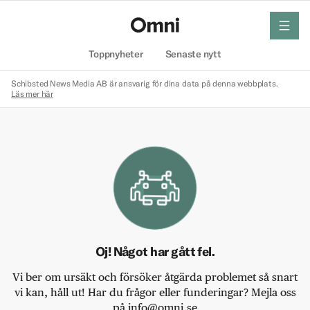
meny
Hem
Toppnyheter
Senaste nytt
Schibsted News Media AB är ansvarig för dina data på denna webbplats.
Läs mer här
Oj! Något har gått fel.
Vi ber om ursäkt och försöker åtgärda problemet så snart
vi kan, håll ut! Har du frågor eller funderingar? Mejla oss
på info@omni.se