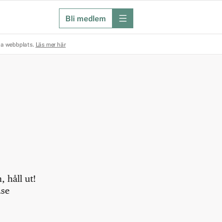
Bli medlem
meny
na webbplats.
Läs mer här
 håll ut!
.se