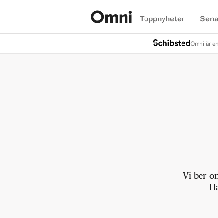
Toppnyheter
Sena
Hem
Omni är en
Vi ber o
Ha