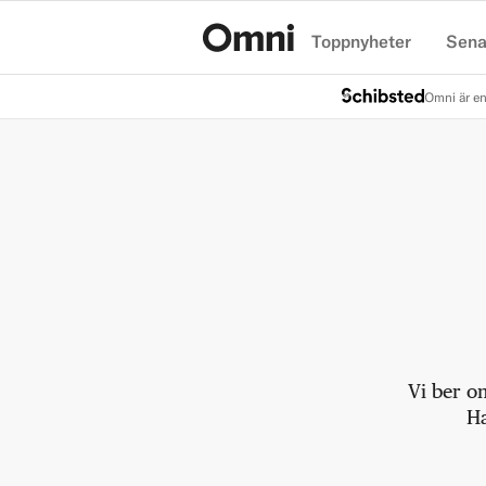
Toppnyheter
Sena
Hem
Omni är en
Vi ber o
Ha