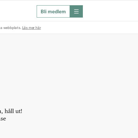
Bli medlem
meny
na webbplats.
Läs mer här
 håll ut!
.se