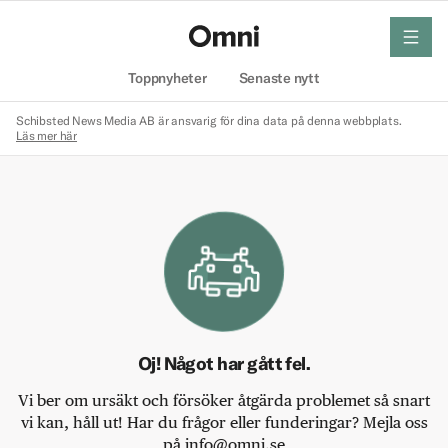
meny
Hem
Toppnyheter
Senaste nytt
Schibsted News Media AB är ansvarig för dina data på denna webbplats.
Läs mer här
Oj! Något har gått fel.
Vi ber om ursäkt och försöker åtgärda problemet så snart
vi kan, håll ut! Har du frågor eller funderingar? Mejla oss
på info@omni.se