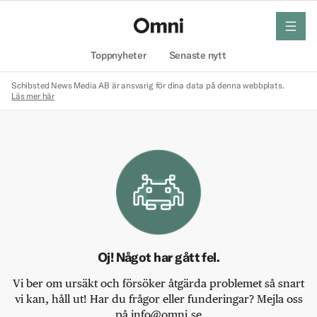
meny
Hem
Toppnyheter
Senaste nytt
Schibsted News Media AB är ansvarig för dina data på denna webbplats.
Läs mer här
Oj! Något har gått fel.
Vi ber om ursäkt och försöker åtgärda problemet så snart
vi kan, håll ut! Har du frågor eller funderingar? Mejla oss
på info@omni.se