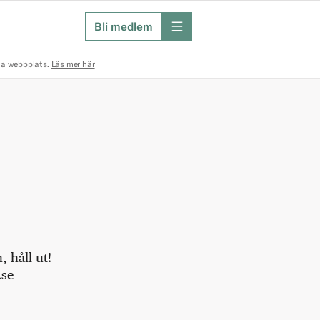
Bli medlem
meny
na webbplats.
Läs mer här
 håll ut!
.se