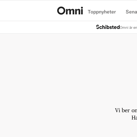
Toppnyheter
Sena
Hem
Omni är en
Vi ber o
Ha