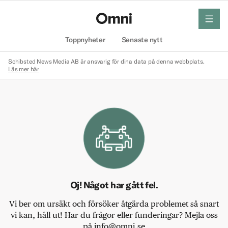
meny
Hem
Toppnyheter
Senaste nytt
Schibsted News Media AB är ansvarig för dina data på denna webbplats.
Läs mer här
Oj! Något har gått fel.
Vi ber om ursäkt och försöker åtgärda problemet så snart
vi kan, håll ut! Har du frågor eller funderingar? Mejla oss
på info@omni.se