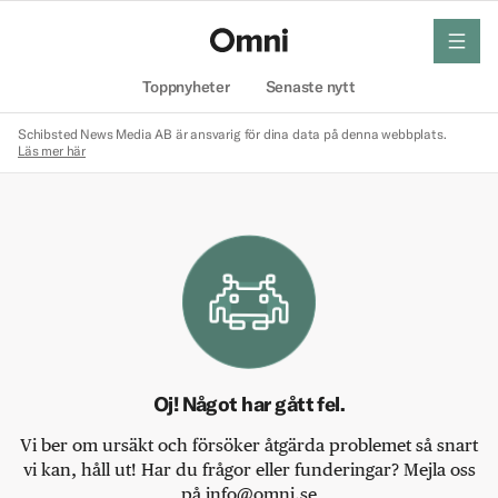
meny
Hem
Toppnyheter
Senaste nytt
Schibsted News Media AB är ansvarig för dina data på denna webbplats.
Läs mer här
Oj! Något har gått fel.
Vi ber om ursäkt och försöker åtgärda problemet så snart
vi kan, håll ut! Har du frågor eller funderingar? Mejla oss
på info@omni.se