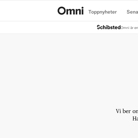
Toppnyheter
Sena
Hem
Omni är en
Vi ber o
Ha