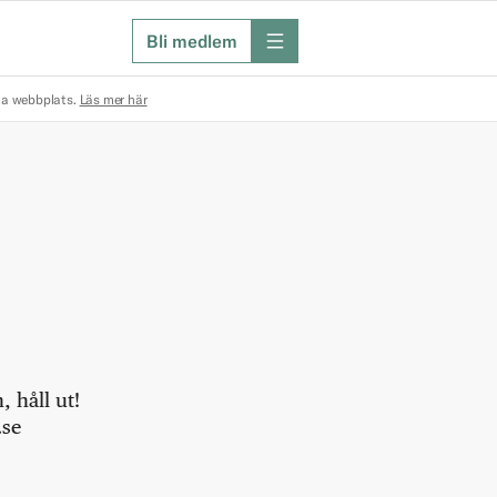
Bli medlem
meny
na webbplats.
Läs mer här
 håll ut!
.se