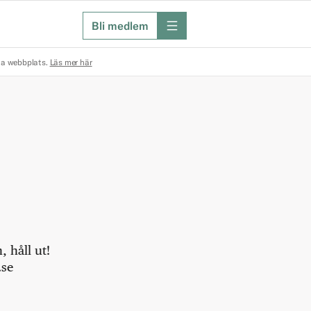
Bli medlem
meny
na webbplats.
Läs mer här
 håll ut!
.se