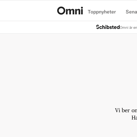
Toppnyheter
Sena
Hem
Omni är en
Vi ber o
Ha