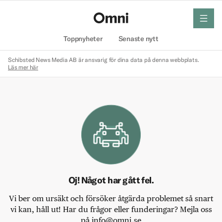
meny
Hem
Toppnyheter
Senaste nytt
Schibsted News Media AB är ansvarig för dina data på denna webbplats.
Läs mer här
Oj! Något har gått fel.
Vi ber om ursäkt och försöker åtgärda problemet så snart
vi kan, håll ut! Har du frågor eller funderingar? Mejla oss
på info@omni.se